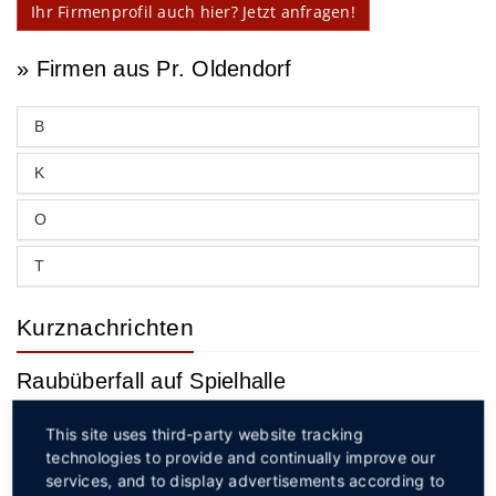
Ihr Firmenprofil auch hier? Jetzt anfragen!
» Firmen aus Pr. Oldendorf
B
K
O
T
Kurznachrichten
Raubüberfall auf Spielhalle
04.08.2026
This site uses third-party website tracking
Ein bisher Unbekannter überfiel in den Morgenstunden des
technologies to provide and continually improve our
Montags eine Spielhalle in Hille. Mit erbeutetem Bargeld
services, and to display advertisements according to
gelang dem Täter die Flucht.
weiterlesen