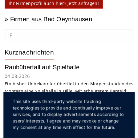
Ihr Firmenprofil auch hier? Jetzt anfragen!
» Firmen aus Bad Oeynhausen
F
Kurznachrichten
Raubüberfall auf Spielhalle
04.08.2026
Ein bisher Unbekannter überfiel in den Morgenstunden des
Montags eine Spielhalle in Hille. Mit erbeutetem Bargeld
gelang dem Täter die Flucht.
weiterlesen
This site uses third-party website tracking
technologies to provide and continually improve our
services, and to display advertisements according to
Service
users' interests. I agree and may revoke or change
my consent at any time with effect for the future.