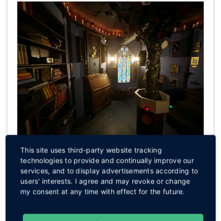
This site uses third-party website tracking
Informationen:
technologies to provide and continually improve our
services, and to display advertisements according to
→ persönlicher Game Master als leidenschaftlicher
users' interests. I agree and may revoke or change
my consent at any time with effect for the future.
Storyteller, der bei Bedarf geschickt Hinweise gibt
→ 60 Min. Rätselspaß