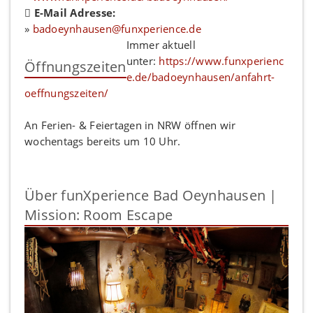
E-Mail Adresse:
»
badoeynhausen@funxperience.de
Immer aktuell
unter:
https://www.funxperienc
Öffnungszeiten
e.de/badoeynhausen/anfahrt-
oeffnungszeiten/
An Ferien- & Feiertagen in NRW öffnen wir
wochentags bereits um 10 Uhr.
Über funXperience Bad Oeynhausen |
Mission: Room Escape