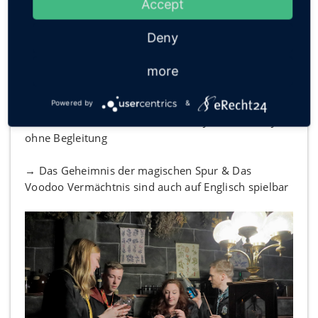
Accept
→ mit 2–6 Personen spielbar
Deny
→ Das Geheimnis der magischen Spur & Die
more
Legende des Zauberbaums: ab 12 J. mit und 16 J.
ohne Begleitung
Powered by
&
→ Das Voodoo Vermächtnis: ab 14 J. mit und 16 J.
ohne Begleitung
→ Das Geheimnis der magischen Spur & Das
Voodoo Vermächtnis sind auch auf Englisch spielbar