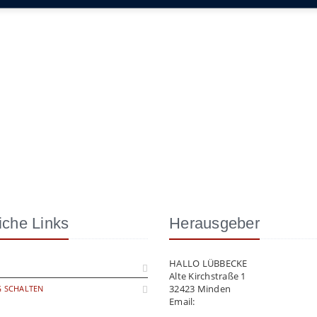
iche Links
Herausgeber
HALLO LÜBBECKE
Alte Kirchstraße 1
32423 Minden
 SCHALTEN
Email:
info@hallo-luebbecke.de