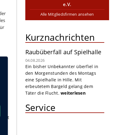
e.V.
der
Alle Mitgliedsfirmen ansehen
des
ür
Kurznachrichten
Raubüberfall auf Spielhalle
04.08.2026
Ein bisher Unbekannter überfiel in
den Morgenstunden des Montags
“
eine Spielhalle in Hille. Mit
erbeutetem Bargeld gelang dem
Täter die Flucht.
weiterlesen
Service
folgt
e,