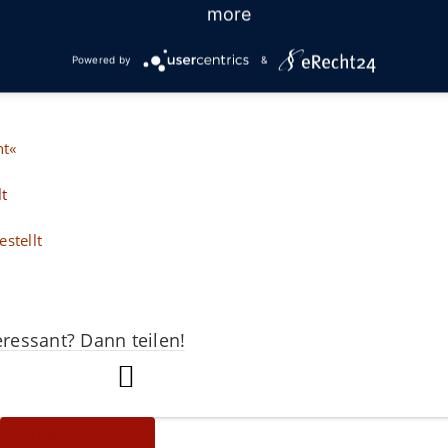
uehlenkreiskliniken.de
.
more
Powered by
&
ht«
lt
stellt
eressant? Dann teilen!
Zurück zum Archiv