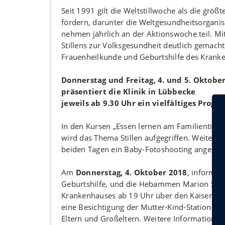
Seit 1991 gilt die Weltstillwoche als die grö
fördern, darunter die Weltgesundheitsorgani
nehmen jährlich an der Aktionswoche teil. Mit
Stillens zur Volksgesundheit deutlich gemacht 
Frauenheilkunde und Geburtshilfe des Kran
Donnerstag und Freitag, 4. und 5. Oktobe
präsentiert die Klinik in Lübbecke
jeweils ab 9.30 Uhr ein vielfältiges Prog
In den Kursen „Essen lernen am Familientisch
wird das Thema Stillen aufgegriffen. Weiter 
beiden Tagen ein Baby-Fotoshooting angebot
Am
Donnerstag, 4. Oktober 2018
, informie
Geburtshilfe, und die Hebammen Marion Sker
Krankenhauses ab 19 Uhr über den Kaiserschni
eine Besichtigung der Mutter-Kind-Station un
Eltern und Großeltern. Weitere Informationen