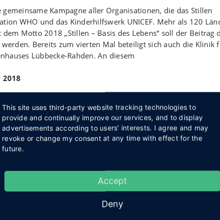
ßte gemeinsame Kampagne aller Organisationen, die das Stillen
sation WHO und das Kinderhilfswerk UNICEF. Mehr als 120 Län
 dem Motto 2018 „Stillen – Basis des Lebens“ soll der Beitrag 
werden. Bereits zum vierten Mal beteiligt sich auch die Klinik f
kenhauses Lübbecke-Rahden. An diesem
r 2018
ramm.
This site uses third-party website tracking technologies to
provide and continually improve our services, and to display
“, „Singen als Geburtsvorbereitung“ und „Natürliche Babypflege
advertisements according to users' interests. I agree and may
werden ein Kurs für Großeltern, ein Tragetuchworkshop und an
revoke or change my consent at any time with effect for the
en.
future.
ren Dr. Albert Neff, Direktor der Klinik für Frauenheilkunde und
etsch und Frauke Werner-Winkelmeier im Sozialzentrum des
Accept
tt, die Geburt und die Förderung der Eltern-Kind-Bindung. Es 
d des Kreißsaals. Zur Weltstillwoche eingeladen sind Schwanger
Deny
 zum Aktionsprogramm gibt es auf der Internetseite des