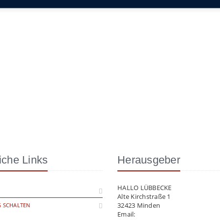
iche Links
Herausgeber
HALLO LÜBBECKE
Alte Kirchstraße 1
32423 Minden
 SCHALTEN
Email:
info@hallo-luebbecke.de