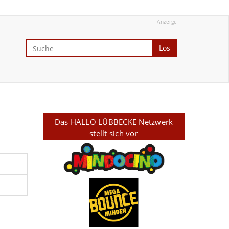
Anzeige
Los
Das HALLO LÜBBECKE Netzwerk
stellt sich vor