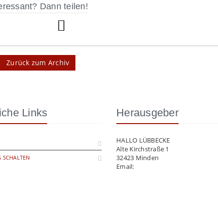
eressant? Dann teilen!
Zurück zum Archiv
iche Links
Herausgeber
HALLO LÜBBECKE
Alte Kirchstraße 1
32423 Minden
 SCHALTEN
Email:
info@hallo-luebbecke.de