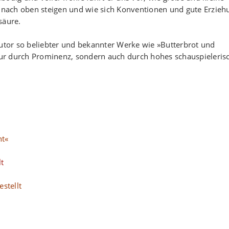
l nach oben steigen und wie sich Konventionen und gute Erzieh
säure.
tor so beliebter und bekannter Werke wie »Butterbrot und
ur durch Prominenz, sondern auch durch hohes schauspieleris
ht«
lt
stellt