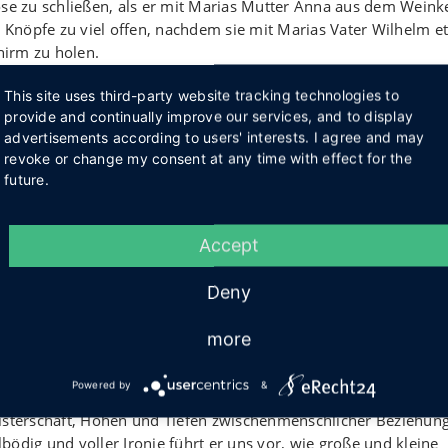
ose zu schließen, als er mit Marias Mutter Anna aus dem Weinke
Knöpfe zu viel offen, nachdem sie mit Marias Vater Wilhelm e
hirm zu holen.
This site uses third-party website tracking technologies to
jetzt wird schmutzige Wäsche im Akkord gewaschen und jede klei
provide and continually improve our services, and to display
hnet mit Seitensprüngen, die nicht ohne Folgen blieben, auf de
advertisements according to users' interests. I agree and may
revoke or change my consent at any time with effect for the
future.
dem Treiben ebenso gelassen wie amüsiert zusehen, die Ehen ihr
wahren, um ihr eigenes Glück zu retten. Und es sieht tatsächlic
Accept
ich tatsächlich die erregten Gemüter, und die Beziehungswaag
Deny
 fragiles Gleichgewicht.
more
Powered by
&
en und nahezu harmlosen Geplänkel eines Ehepaares beginnt,
eisterschaft, Höhen und Tiefen zwischenmenschlicher Beziehun
ödig und voller Ironie führt er uns vor, wie große und kleine