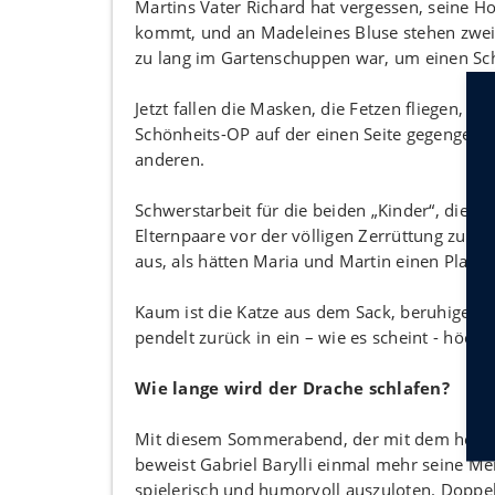
Martins Vater Richard hat vergessen, seine H
kommt, und an Madeleines Bluse stehen zwei 
zu lang im Gartenschuppen war, um einen Sc
Jetzt fallen die Masken, die Fetzen fliegen, 
Schönheits-OP auf der einen Seite gegengerec
anderen.
Schwerstarbeit für die beiden „Kinder“, die 
Elternpaare vor der völligen Zerrüttung zu be
aus, als hätten Maria und Martin einen Plan.
Kaum ist die Katze aus dem Sack, beruhigen s
pendelt zurück in ein – wie es scheint - höchst
Wie lange wird der Drache schlafen?
Mit diesem Sommerabend, der mit dem heiter
beweist Gabriel Barylli einmal mehr seine M
spielerisch und humorvoll auszuloten. Doppelb