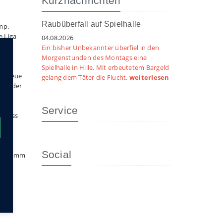
Kurznachrichten
Raubüberfall auf Spielhalle
mp.
e Liga
04.08.2026
Ein bisher Unbekannter überfiel in den
Morgenstunden des Montags eine
Spielhalle in Hille. Mit erbeutetem Bargeld
ie neue
gelang dem Täter die Flucht.
weiterlesen
agte der
Service
chluss
…
Social
programm