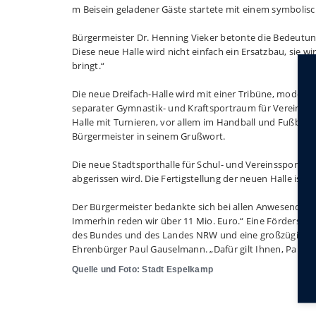
m Beisein geladener Gäste startete mit einem symbolis
Bürgermeister Dr. Henning Vieker betonte die Bedeutung
Diese neue Halle wird nicht einfach ein Ersatzbau, sie wi
bringt.“
Die neue Dreifach-Halle wird mit einer Tribüne, moder
separater Gymnastik- und Kraftsportraum für Vereinsku
Halle mit Turnieren, vor allem im Handball und Fußball,
Bürgermeister in seinem Grußwort.
Die neue Stadtsporthalle für Schul- und Vereinssport wi
abgerissen wird. Die Fertigstellung der neuen Halle ist f
Der Bürgermeister bedankte sich bei allen Anwesenden u
Immerhin reden wir über 11 Mio. Euro.“ Eine Förders
des Bundes und des Landes NRW und eine großzügige
Ehrenbürger Paul Gauselmann. „Dafür gilt Ihnen, Paul G
Quelle und Foto: Stadt Espelkamp
Int