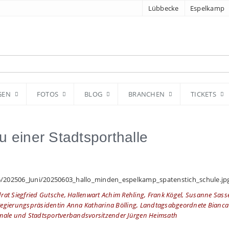
Lübbecke
Espelkamp
GEN
FOTOS
BLOG
BRANCHEN
TICKETS
 einer Stadtsporthalle
andrat Siegfried Gutsche, Hallenwart Achim Rehling, Frank Kögel, Susanne Sas
 Regierungspräsidentin Anna Katharina Bölling, Landtagsabgeordnete Bianca
male und Stadtsportverbandsvorsitzender Jürgen Heimsath