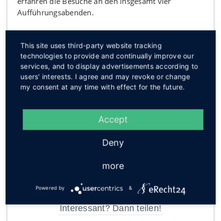
erfahren die Besuche an den insgesamt vier
Aufführungsabenden.
Karten gibt‘s in der Bücherstube Lübbecke und in der
This site uses third-party website tracking
Schulverwaltung des Wittekind-Gymnasiums.
technologies to provide and continually improve our
(Text: Carolin Köster)
services, and to display advertisements according to
users' interests. I agree and may revoke or change
my consent at any time with effect for the future.
Das ist ebenfalls interessant:
Zwei Unbekannte attackieren Kneipengast
Accept
„Die kleine Welt der schönen Dinge“ zieht um
Deny
Osterfeuer: Jetzt läuft die Meldefrist
more
Sanft, aber wirksam das Wohlbefinden steigern
Powered by
&
Interessant? Dann teilen!