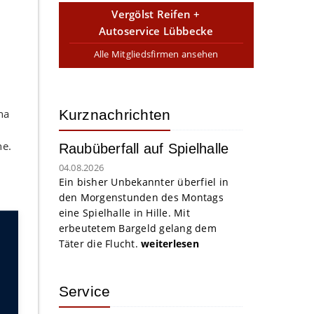
Vergölst Reifen +
Autoservice Lübbecke
Alle Mitgliedsfirmen ansehen
na
Kurznachrichten
he.
Raubüberfall auf Spielhalle
04.08.2026
Ein bisher Unbekannter überfiel in
den Morgenstunden des Montags
eine Spielhalle in Hille. Mit
erbeutetem Bargeld gelang dem
Täter die Flucht.
weiterlesen
n
Service
men