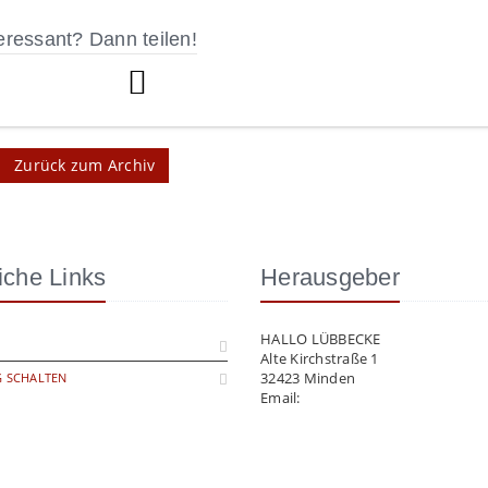
eressant? Dann teilen!
Zurück zum Archiv
iche Links
Herausgeber
HALLO LÜBBECKE
Alte Kirchstraße 1
32423 Minden
 SCHALTEN
Email:
info@hallo-luebbecke.de