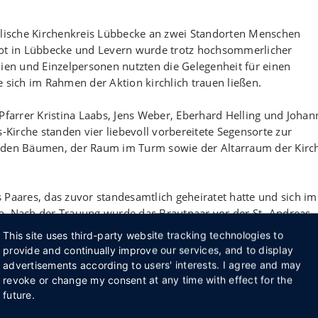
gelische Kirchenkreis Lübbecke an zwei Standorten Menschen
bot in Lübbecke und Levern wurde trotz hochsommerlicher
n und Einzelpersonen nutzten die Gelegenheit für einen
 sich im Rahmen der Aktion kirchlich trauen ließen.
Pfarrer Kristina Laabs, Jens Weber, Eberhard Helling und Johan
irche standen vier liebevoll vorbereitete Segensorte zur
r den Bäumen, der Raum im Turm sowie der Altarraum der Kirc
 Paares, das zuvor standesamtlich geheiratet hatte und sich im
b. Nach der Trauung wurde das Brautpaar vor der St.-Andreas-
und kleinen Snacks empfangen. Ein anderes Paar nutzte die
This site uses third-party website tracking technologies to
men Lebensweg erneut unter Gottes Segen zu stellen.
provide and continually improve our services, and to display
advertisements according to users' interests. I agree and may
h voraus, sodass für alle ein individuelles Segenswort gefunde
revoke or change my consent at any time with effect for the
na Oevermann. Neben Gästen, die gezielt nach Lübbecke gekom
future.
Spaziergänger das Angebot spontan wahr. Aus kurzen