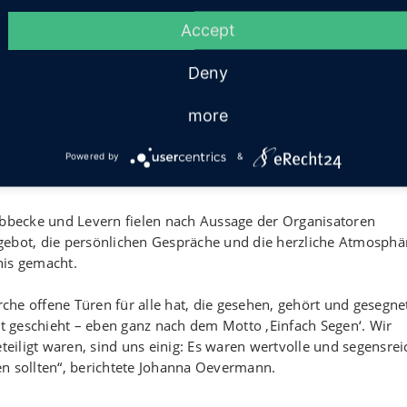
e auch seelsorgerliche Gespräche. Als Erinnerung erhielten die
Accept
amtliche sorgten mit kühlen Getränken und kleinen Snacks für
Deny
sonderen Tag. Gemeinsam mit den Pfarrerinnen und Pfarrern S
more
uer, Hilke Vollert und Steffen Bäcker wurden eine Taufe, zwei
n Familiensegen sowie vier Einzelsegnungen gefeiert. Die Kirch
 Feierlichkeiten am Klavier. Für die Bewirtung sorgten Ehrenamt
Powered by
&
becke und Levern fielen nach Aussage der Organisatoren
gebot, die persönlichen Gespräche und die herzliche Atmosphä
nis gemacht.
rche offene Türen für alle hat, die gesehen, gehört und gesegne
 geschieht – eben ganz nach dem Motto ‚Einfach Segen‘. Wir
eteiligt waren, sind uns einig: Es waren wertvolle und segensrei
n sollten“, berichtete Johanna Oevermann.