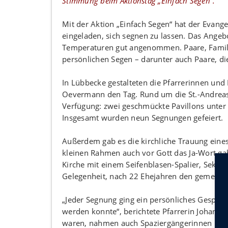
Stimmung beim Aktionstag „Einfach Segen“.
Mit der Aktion „Einfach Segen“ hat der Evan
eingeladen, sich segnen zu lassen. Das Ange
Temperaturen gut angenommen. Paare, Familie
persönlichen Segen – darunter auch Paare, die
In Lübbecke gestalteten die Pfarrerinnen und 
Oevermann den Tag. Rund um die St.-Andreas-K
Verfügung: zwei geschmückte Pavillons unte
Insgesamt wurden neun Segnungen gefeiert.
Außerdem gab es die kirchliche Trauung eines
kleinen Rahmen auch vor Gott das Ja-Wort ga
Kirche mit einem Seifenblasen-Spalier, Sekt 
Gelegenheit, nach 22 Ehejahren den gemeinsa
„Jeder Segnung ging ein persönliches Gespräc
werden konnte“, berichtete Pfarrerin Johan
waren, nahmen auch Spaziergängerinnen und 