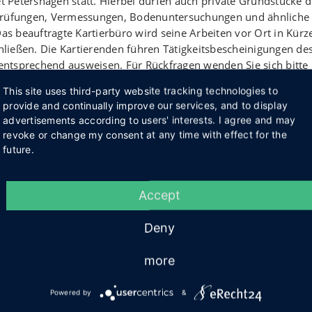
 Petershagen statt. Hierbei dürfen auch private Grundstücke d
 Prüfungen, Vermessungen, Bodenuntersuchungen und ähnliche
 beauftragte Kartierbüro wird seine Arbeiten vor Ort in Kürz
ließen. Die Kartierenden führen Tätigkeitsbescheinigungen de
ntsprechend ausweisen. Für Rückfragen wenden Sie sich bitte
 f
achbereich21@lanuk.nrw.de
.
This site uses third-party website tracking technologies to
provide and continually improve our services, and to display
advertisements according to users' interests. I agree and may
revoke or change my consent at any time with effect for the
eressant? Dann teilen!
future.
Accept
Deny
Zurück zum Archiv
more
Powered by
&