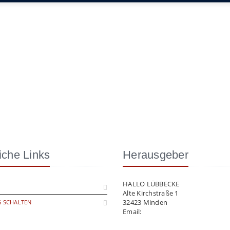
iche Links
Herausgeber
HALLO LÜBBECKE
Alte Kirchstraße 1
32423 Minden
 SCHALTEN
Email:
info@hallo-luebbecke.de