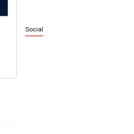
ngen.
r
Social