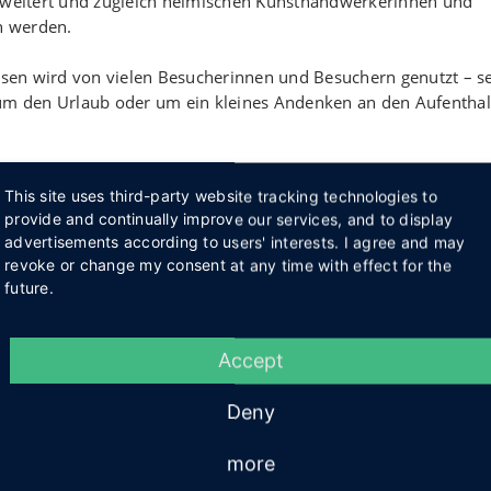
erweitert und zugleich heimischen Kunsthandwerkerinnen und
n werden.
en wird von vielen Besucherinnen und Besuchern genutzt – se
 um den Urlaub oder um ein kleines Andenken an den Aufenthal
ren Vitrinen neue Produkte entdecken. Außerdem fragen inzwis
This site uses third-party website tracking technologies to
 werden“, berichtet Touristikleiterin Judith Fidler. Um der
provide and continually improve our services, and to display
dwerk künftig noch besser gerecht zu werden, wurde ein neu
advertisements according to users' interests. I agree and may
revoke or change my consent at any time with effect for the
future.
r den Weihnachtsmärkten ist bekannt, dass in und um Preußis
ese Künstlerinnen und Künstler sowie ihre Arbeiten sollen nun 
r Gäste sichtbar gemacht werden.
Accept
, ein Regalfach in einer Vitrine der Touristinfo anzumieten. Wä
den Verkauf der ausgestellten Produkte. „So können Kreative 
Deny
re Gäste finden bei uns immer wieder ein wechselndes, besond
more