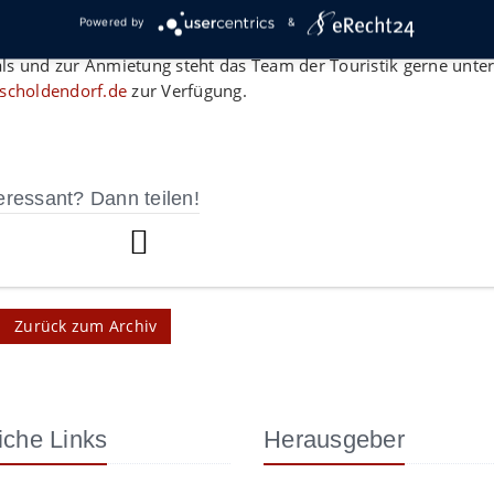
fügung und erste Interessenbekundungen sind bereits eingega
Powered by
&
ls und zur Anmietung steht das Team der Touristik gerne unte
ischoldendorf.de
zur Verfügung.
eressant? Dann teilen!
Zurück zum Archiv
iche Links
Herausgeber