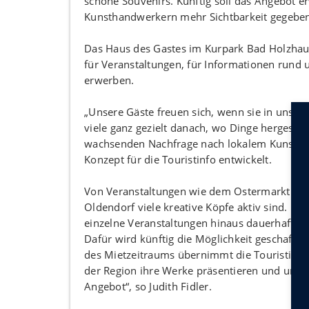
schöne Souvenirs. Künftig soll das Angebot 
Kunsthandwerkern mehr Sichtbarkeit gegebe
Das Haus des Gastes im Kurpark Bad Holzhaus
für Veranstaltungen, für Informationen rund
erwerben.
„Unsere Gäste freuen sich, wenn sie in unse
viele ganz gezielt danach, wo Dinge hergestellt
wachsenden Nachfrage nach lokalem Kunsthan
Konzept für die Touristinfo entwickelt.
Von Veranstaltungen wie dem Ostermarkt ode
Oldendorf viele kreative Köpfe aktiv sind. Di
einzelne Veranstaltungen hinaus dauerhaft fü
Dafür wird künftig die Möglichkeit geschaffen
des Mietzeitraums übernimmt die Touristinfo 
der Region ihre Werke präsentieren und unse
Angebot“, so Judith Fidler.