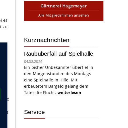
Gärtnerei Hagemeyer
Alle Mitgliedsfirmen ansehen
i es
t zu
Kurznachrichten
chen
Raubüberfall auf Spielhalle
es
04.08.2026
Ein bisher Unbekannter überfiel in
den Morgenstunden des Montags
ch
eine Spielhalle in Hille. Mit
über
erbeutetem Bargeld gelang dem
Täter die Flucht.
weiterlesen
hrend
aus
Service
eres