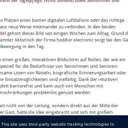
terin der Tagespflege, rechts stehend) sowie Seniorinnen und
Platzen eines bunten digitalen Luftballons oder das richtige
anz neue Weise miteinander zu verbinden. In den beiden
mbH
gehört dieses Bild seit einigen Wochen zum Alltag. Grund d
annter Aktivtisch der Firma heddier electronic sorgt bei den G
h Bewegung in den Tag.
einen großen, interaktiven Bildschirm auf Rollen, der wie ein
 speziell für die Bedürfnisse von Seniorinnen und Senioren
nsame Lösen von Rätseln, biografische Erinnerungsarbeit oder
 Einsatzmöglichkeiten sind vielfältig. Dank der intuitiven
plett barrierefrei und kann auch von Menschen mit
Einschränkungen problemlos genutzt werden.
 nicht von der Leitung, sondern direkt aus der Mitte der
ger Gast, hatte die Idee eingebracht und sich mit großem
ass die moderne Technik den Weg in den Ludwig Steil Hof finde
This site uses third-party website tracking technologies to