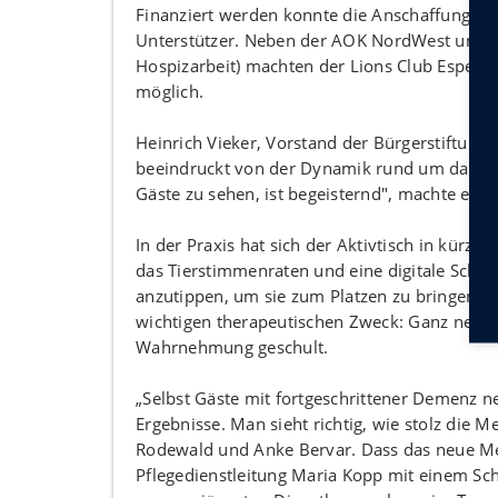
Finanziert werden konnte die Anschaffung sch
Unterstützer. Neben der AOK NordWest und der
Hospizarbeit) machten der Lions Club Espelk
möglich.
Heinrich Vieker, Vorstand der Bürgerstiftung E
beeindruckt von der Dynamik rund um das neu
Gäste zu sehen, ist begeisternd", machte er de
In der Praxis hat sich der Aktivtisch in kürze
das Tierstimmenraten und eine digitale Schieß
anzutippen, um sie zum Platzen zu bringen. Wa
wichtigen therapeutischen Zweck: Ganz nebenb
Wahrnehmung geschult.
„Selbst Gäste mit fortgeschrittener Demenz n
Ergebnisse. Man sieht richtig, wie stolz die 
Rodewald und Anke Bervar. Dass das neue M
Pflegedienstleitung Maria Kopp mit einem S