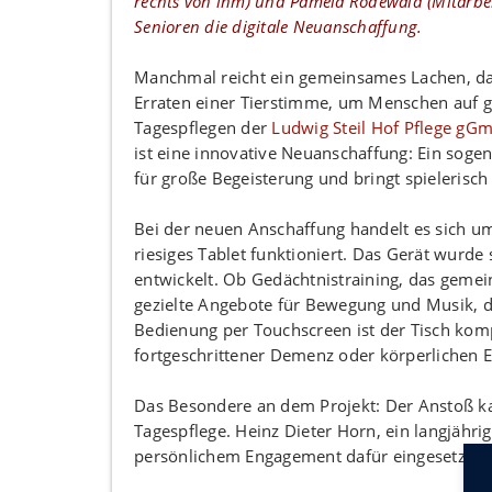
rechts von ihm) und Pamela Rodewald (Mitarbei
Senioren die digitale Neuanschaffung.
Manchmal reicht ein gemeinsames Lachen, das 
Erraten einer Tierstimme, um Menschen auf g
Tagespflegen der
Ludwig Steil Hof Pflege gG
ist eine innovative Neuanschaffung: Ein sogen
für große Begeisterung und bringt spielerisc
Bei der neuen Anschaffung handelt es sich um 
riesiges Tablet funktioniert. Das Gerät wurde
entwickelt. Ob Gedächtnistraining, das gemei
gezielte Angebote für Bewegung und Musik, die
Bedienung per Touchscreen ist der Tisch kom
fortgeschrittener Demenz oder körperlichen 
Das Besondere an dem Projekt: Der Anstoß kam
Tagespflege. Heinz Dieter Horn, ein langjähri
persönlichem Engagement dafür eingesetzt, d