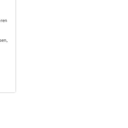
eren
sen,