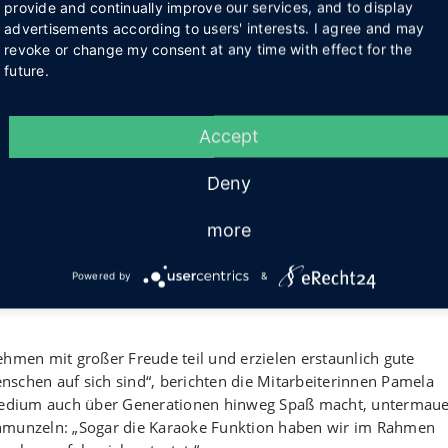
provide and continually improve our services, and to display
ließlich durch ein starkes Netzwerk lokaler und regionaler
advertisements according to users' interests. I agree and may
 Diakonie RWL (aus Mitteln der Kollekte für die Altenarbeit 
revoke or change my consent at any time with effect for the
amp Lübbecke e.V. sowie die Bürgerstiftung Espelkamp den Kau
future.
spelkamp, zeigte sich bei einer Präsentation vor Ort tief
Accept
e Angebot: „Die spürbare Freude und die aktive Beteiligung d
utlich.
Deny
ster Zeit zum neuen Mittelpunkt entwickelt. Besonders beliebt si
more
bude. Bei letzterer gilt es, bestimmte Ballons auf dem Bildsch
s nach purem Zeitvertreib aussieht, erfüllt in Wahrheit einen
Powered by
&
ei werden Konzentration, Reaktionsfähigkeit und die visuelle
ehmen mit großer Freude teil und erzielen erstaunlich gute
Menschen auf sich sind“, berichten die Mitarbeiterinnen Pamela
edium auch über Generationen hinweg Spaß macht, untermaue
chmunzeln: „Sogar die Karaoke Funktion haben wir im Rahmen