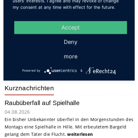
users' interests. I agree and may revoke or change
Die Kunstwerke sind vom 06. – 30. Juli täglich von 9
my consent at any time with effect for the future.
– 18 Uhr im Haus des Gastes zu sehen.
Quelle und Foto: Stadt Preußisch Oldendorf
Accept
Interessant? Dann teilen!
Deny
more
Powered by
&
Zurück zum Archiv
Kurznachrichten
Raubüberfall auf Spielhalle
04.08.2026
Ein bisher Unbekannter überfiel in den Morgenstunden des
Montags eine Spielhalle in Hille. Mit erbeutetem Bargeld
gelang dem Täter die Flucht.
weiterlesen