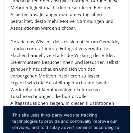
Landschaften oder abstrakte Formen. Gerade diese
Mehrdeutigkeit macht den besonderen Reiz der
Arbeiten aus. Je länger man die Fotografien
betrachtet, desto mehr Motive, Stimmungen und
Assoziationen werden sichtbar.
Gerade das Wissen, dass es sich nicht um Gemälde,
sondern um raffinierte Fotografien verwitterter
Flächen handelt, verstärkt die Wirkung der Bilder.
Sie ermuntern Besucherinnen und Besucher, selbst
genauer hinzuschauen und sich von den
verborgenen Motiven inspirieren zu lassen.
Ergänzt wird die Ausstellung durch eine zweite
Werkreihe mit kleinformatigen kolorierten
Tuschezeichnungen, die humorvolle
Alltagssituationen zeigen. In diesen Illustrationen
skizziert der Künstler Eigenheiten, Haltungen und
This site uses third-party website tracking
kleine menschliche Momente mit warmherzigem
technologies to provide and continually improve our
Witz.
services, and to display advertisements according to