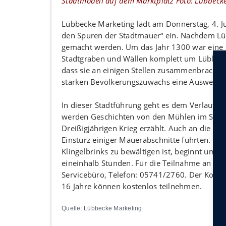
Stadtmodell auf dem Marktplatz Foto: Lübbecke
Lübbecke Marketing lädt am Donnerstag, 4. Ju
den Spuren der Stadtmauer“ ein. Nachdem Lü
gemacht werden. Um das Jahr 1300 war eine s
Stadtgraben und Wällen komplett um Lübbecke
dass sie an einigen Stellen zusammenbrach u
starken Bevölkerungszuwachs eine Ausweitung
In dieser Stadtführung geht es dem Verlauf 
werden Geschichten von den Mühlen im Stad
Dreißigjährigen Krieg erzählt. Auch an die d
Einsturz einiger Mauerabschnitte führten. D
Klingelbrinks zu bewältigen ist, beginnt um
eineinhalb Stunden. Für die Teilnahme an der
Servicebüro, Telefon: 05741/2760. Der Kosten
16 Jahre können kostenlos teilnehmen.
Quelle: Lübbecke Marketing