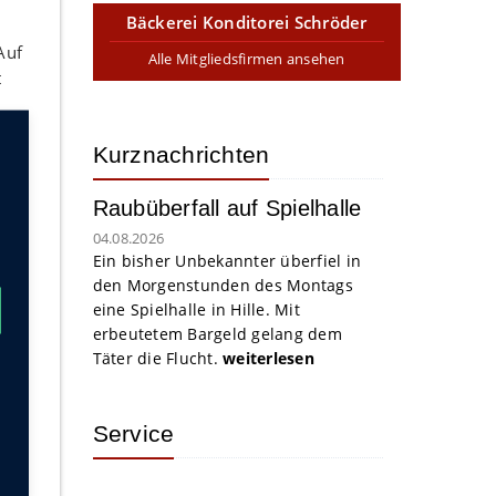
Bäckerei Konditorei Schröder
Auf
Alle Mitgliedsfirmen ansehen
t
,
Kurznachrichten
Raubüberfall auf Spielhalle
s
04.08.2026
Ein bisher Unbekannter überfiel in
m
den Morgenstunden des Montags
eine Spielhalle in Hille. Mit
erbeutetem Bargeld gelang dem
Täter die Flucht.
weiterlesen
is
Service