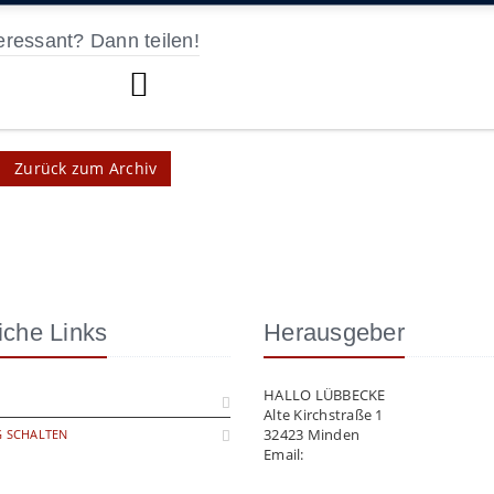
eressant? Dann teilen!
Zurück zum Archiv
iche Links
Herausgeber
HALLO LÜBBECKE
Alte Kirchstraße 1
32423 Minden
 SCHALTEN
Email:
info@hallo-luebbecke.de