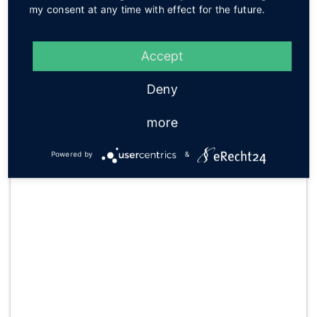
nachhaltige Lösungen.
my consent at any time with effect for the future.
Leistungsangebot im Überblick:
• Steuerberatung
Accept
• Finanzbuchhaltung
• Lohnbuchhaltung
Deny
• Jahresabschlüsse
• Betriebswirtschaftliche Beratung
more
• IT- und Prozessberatung
Powered by
&