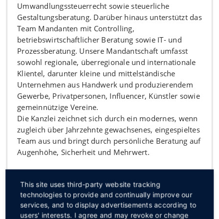
Umwandlungssteuerrecht sowie steuerliche
Gestaltungsberatung. Darüber hinaus unterstützt das
Team Mandanten mit Controlling,
betriebswirtschaftlicher Beratung sowie IT- und
Prozessberatung. Unsere Mandantschaft umfasst
sowohl regionale, überregionale und internationale
Klientel, darunter kleine und mittelständische
Unternehmen aus Handwerk und produzierendem
Gewerbe, Privatpersonen, Influencer, Künstler sowie
gemeinnützige Vereine.
Die Kanzlei zeichnet sich durch ein modernes, wenn
zugleich über Jahrzehnte gewachsenes, eingespieltes
Team aus und bringt durch persönliche Beratung auf
Augenhöhe, Sicherheit und Mehrwert.
Das besondere Mitarbeiterengagement und die
This site uses third-party website tracking
konsequente Ausrichtung auf die Bedürfnisse der
technologies to provide and continually improve our
Mandanten machen die Kanzlei zu einem
services, and to display advertisements according to
verlässlichen Partner für individuelle und
users' interests. I agree and may revoke or change