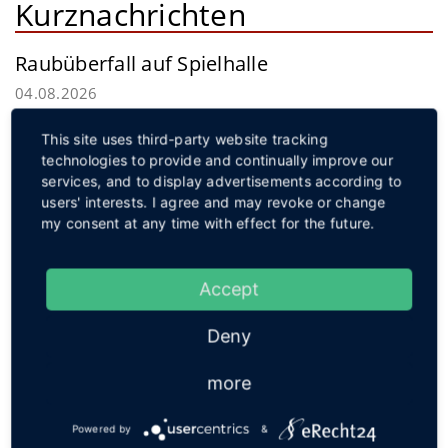
Kurznachrichten
Raubüberfall auf Spielhalle
04.08.2026
Ein bisher Unbekannter überfiel in den Morgenstunden des
This site uses third-party website tracking
Montags eine Spielhalle in Hille. Mit erbeutetem Bargeld
technologies to provide and continually improve our
gelang dem Täter die Flucht.
weiterlesen
services, and to display advertisements according to
Service
users' interests. I agree and may revoke or change
my consent at any time with effect for the future.
Accept
Social
Deny
more
Powered by
&