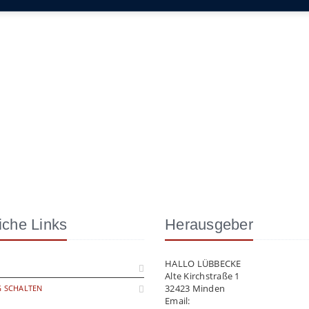
iche Links
Herausgeber
HALLO LÜBBECKE
Alte Kirchstraße 1
32423 Minden
 SCHALTEN
Email:
info@hallo-luebbecke.de