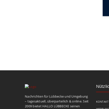
Nützli
Nachrichten für Lübbecke und Umgebung
– tagesaktuell, überparteilich & online. Seit
KONTAKT
2009 bietet HALLO LÜBBECKE seinen
WERBUNG