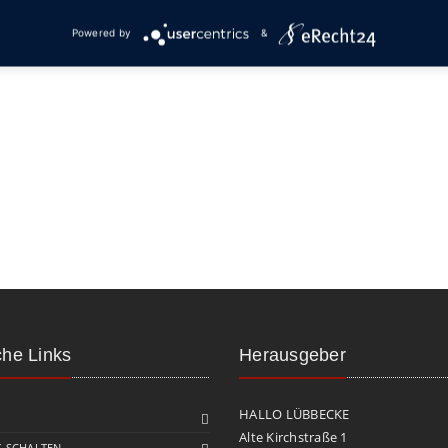
Powered by
&
che Links
Herausgeber
HALLO LÜBBECKE
Alte Kirchstraße 1
 SCHALTEN