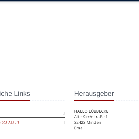
iche Links
Herausgeber
HALLO LÜBBECKE
Alte Kirchstraße 1
32423 Minden
 SCHALTEN
Email:
info@hallo-luebbecke.de