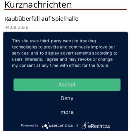
Kurznachrichten
Raubüberfall auf Spielhalle
04.08.2026
Ein bisher Unbekannter überfiel in den Morgenstunden des
This site uses third-party website tracking
Montags eine Spielhalle in Hille. Mit erbeutetem Bargeld
technologies to provide and continually improve our
gelang dem Täter die Flucht.
weiterlesen
services, and to display advertisements according to
Service
users' interests. I agree and may revoke or change
my consent at any time with effect for the future.
Accept
Social
Deny
more
Powered by
&