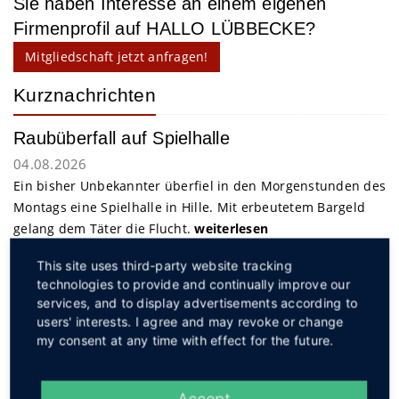
Sie haben Interesse an einem eigenen
Firmenprofil auf HALLO LÜBBECKE?
Mitgliedschaft jetzt anfragen!
Kurznachrichten
Raubüberfall auf Spielhalle
04.08.2026
Ein bisher Unbekannter überfiel in den Morgenstunden des
Montags eine Spielhalle in Hille. Mit erbeutetem Bargeld
gelang dem Täter die Flucht.
weiterlesen
This site uses third-party website tracking
technologies to provide and continually improve our
Service
services, and to display advertisements according to
users' interests. I agree and may revoke or change
my consent at any time with effect for the future.
Accept