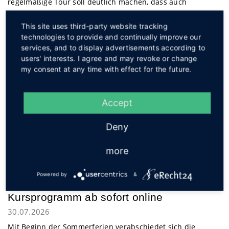
regelmäßige Tour soll deutlich machen, dass auch
Radfahrende zum Verkehr gehören. Zugleich soll Spaß an
...
weiterlesen
This site uses third-party website tracking
technologies to provide and continually improve our
services, and to display advertisements according to
Mobilstationen funktionieren auch im
users' interests. I agree and may revoke or change
my consent at any time with effect for the future.
ländlichen Raum
30.07.2026
Manfred Südmeyer, Mobilitätsmanager der Gemeinde
Accept
Stemwede, (rechts) zeigte Heiko Appelbaum,
Deny
Kommunalberater im Zukunftsnetz Mobilität NRW (ZNM),
die Mobilstation in Levern. Mobilstationen verknüpfen
more
verschiedene ...
weiterlesen
Powered by
&
Sommerpause im Bildungswerk – Neues
Kursprogramm ab sofort online
30.07.2026
Mit Beginn der Sommerferien verabschiedet sich die